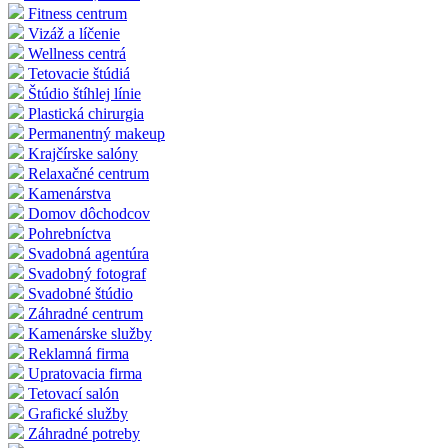
Fitness centrum
Vizáž a líčenie
Wellness centrá
Tetovacie štúdiá
Štúdio štíhlej línie
Plastická chirurgia
Permanentný makeup
Krajčírske salóny
Relaxačné centrum
Kamenárstva
Domov dôchodcov
Pohrebníctva
Svadobná agentúra
Svadobný fotograf
Svadobné štúdio
Záhradné centrum
Kamenárske služby
Reklamná firma
Upratovacia firma
Tetovací salón
Grafické služby
Záhradné potreby