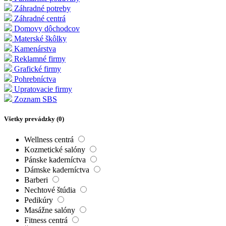
Záhradné potreby
Záhradné centrá
Domovy dôchodcov
Materské škôlky
Kamenárstva
Reklamné firmy
Grafické firmy
Pohrebníctva
Upratovacie firmy
Zoznam SBS
Všetky prevádzky (
0
)
Wellness centrá
Kozmetické salóny
Pánske kaderníctva
Dámske kaderníctva
Barberi
Nechtové štúdia
Pedikúry
Masážne salóny
Fitness centrá