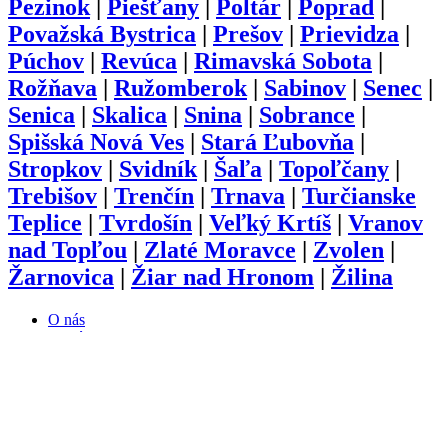
Pezinok
|
Piešťany
|
Poltár
|
Poprad
|
Považská Bystrica
|
Prešov
|
Prievidza
|
Púchov
|
Revúca
|
Rimavská Sobota
|
Rožňava
|
Ružomberok
|
Sabinov
|
Senec
|
Senica
|
Skalica
|
Snina
|
Sobrance
|
Spišská Nová Ves
|
Stará Ľubovňa
|
Stropkov
|
Svidník
|
Šaľa
|
Topoľčany
|
Trebišov
|
Trenčín
|
Trnava
|
Turčianske
Teplice
|
Tvrdošín
|
Veľký Krtíš
|
Vranov
nad Topľou
|
Zlaté Moravce
|
Zvolen
|
Žarnovica
|
Žiar nad Hronom
|
Žilina
O nás
Kariéra
Prihlásenie
Pridať firmu
Obchodné podmienky
Služby
Anketa