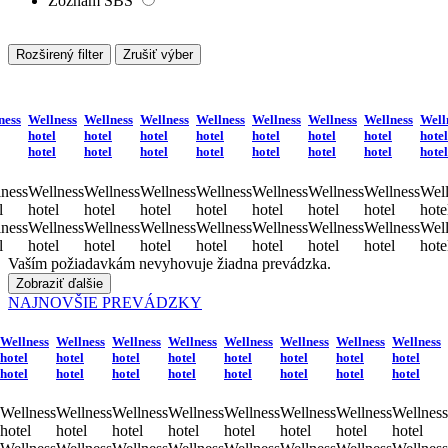
Zoznam SBS
Rozširený filter
Zrušiť výber
ness
Wellness
Wellness
Wellness
Wellness
Wellness
Wellness
Wellness
Well
hotel
hotel
hotel
hotel
hotel
hotel
hotel
hotel
hotel
hotel
hotel
hotel
hotel
hotel
hotel
hotel
ness
Wellness
Wellness
Wellness
Wellness
Wellness
Wellness
Wellness
Well
l
hotel
hotel
hotel
hotel
hotel
hotel
hotel
hote
ness
Wellness
Wellness
Wellness
Wellness
Wellness
Wellness
Wellness
Well
l
hotel
hotel
hotel
hotel
hotel
hotel
hotel
hote
Vaším požiadavkám nevyhovuje žiadna prevádzka.
Zobraziť ďalšie
NAJNOVŠIE PREVÁDZKY
Wellness
Wellness
Wellness
Wellness
Wellness
Wellness
Wellness
Wellness
hotel
hotel
hotel
hotel
hotel
hotel
hotel
hotel
hotel
hotel
hotel
hotel
hotel
hotel
hotel
hotel
Wellness
Wellness
Wellness
Wellness
Wellness
Wellness
Wellness
Wellness
hotel
hotel
hotel
hotel
hotel
hotel
hotel
hotel