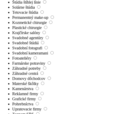
Štúdia štíhlej línie
Solárne štúdia
Tetovacie štúdia
Permanentný make-up
Kozmetické chirurgie
Plastické chirurgie
Krajčírske salóny
Svadobné agentúry
Svadobné štúdiá
Svadobní fotografi
Svadobní kameramani
Fotoateliéry
Farmárske potraviny
Záhradné potreby
Záhradné centrá
Domovy dôchodcov
Materské škôlky
Kamenárstva
Reklamné firmy
Grafické firmy
Pohrebníctva
Upratovacie firmy