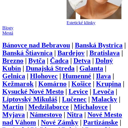
Estetické klinky
Blogy
Mestá
Bánovce nad Bebravou
|
Banská Bystrica
|
Banská Štiavnica
|
Bardejov
|
Bratislava
|
Brezno
|
Bytča
|
Čadca
|
Detva
|
Dolný
Kubín
|
Dunajská Streda
|
Galanta
|
Gelnica
|
Hlohovec
|
Humenné
|
Ilava
|
Kežmarok
|
Komárno
|
Košice
|
Krupina
|
Kysucké Nové Mesto
|
Levice
|
Levoča
|
Liptovský Mikuláš
|
Lučenec
|
Malacky
|
Martin
|
Medzilaborce
|
Michalovce
|
Myjava
|
Námestovo
|
Nitra
|
Nové Mesto
nad Váhom
|
Nové Zámky
|
Partizánske
|