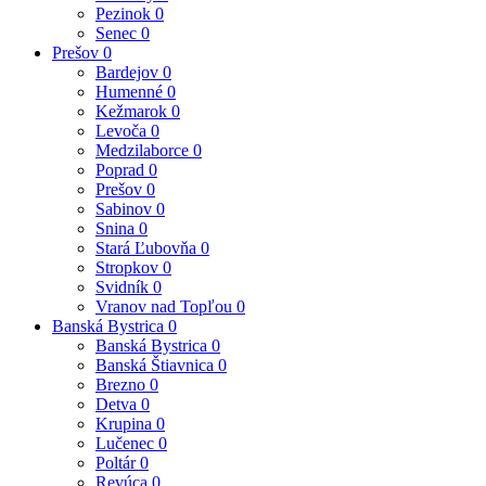
Pezinok
0
Senec
0
Prešov
0
Bardejov
0
Humenné
0
Kežmarok
0
Levoča
0
Medzilaborce
0
Poprad
0
Prešov
0
Sabinov
0
Snina
0
Stará Ľubovňa
0
Stropkov
0
Svidník
0
Vranov nad Topľou
0
Banská Bystrica
0
Banská Bystrica
0
Banská Štiavnica
0
Brezno
0
Detva
0
Krupina
0
Lučenec
0
Poltár
0
Revúca
0