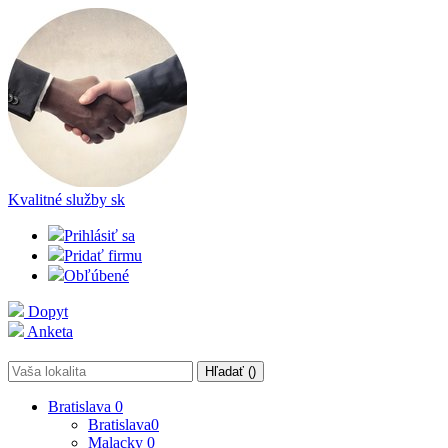
Kvalitné služby
sk
Prihlásiť sa
Pridať firmu
Obľúbené
Dopyt
Anketa
Hľadať (
)
Bratislava
0
Bratislava
0
Malacky
0