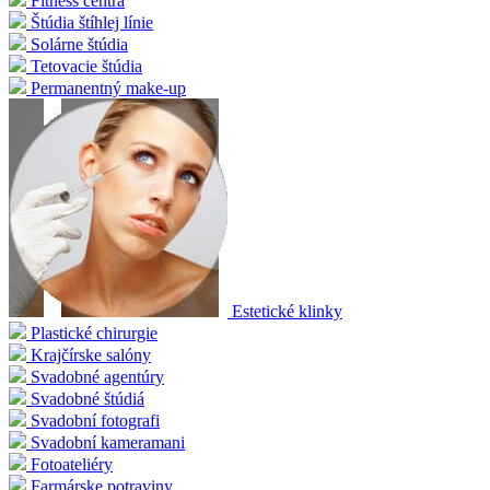
Fitness centrá
Štúdia štíhlej línie
Solárne štúdia
Tetovacie štúdia
Permanentný make-up
Estetické klinky
Plastické chirurgie
Krajčírske salóny
Svadobné agentúry
Svadobné štúdiá
Svadobní fotografi
Svadobní kameramani
Fotoateliéry
Farmárske potraviny