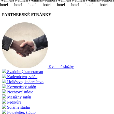
Wellness
Wellness
Wellness
Wellness
Wellness
Wellness
Wellness
Wellness
hotel
hotel
hotel
hotel
hotel
hotel
hotel
hotel
PARTNERSKÉ STRÁNKY
Kvalitné služby
Svadobný kameraman
Kaderníctvo, salón
Holičstvo, kaderníctvo
Kozmetický salón
Nechtové štúdio
Masážny salón
Pedikúra
Solárne štúdiá
Fotoateliér, štúdio