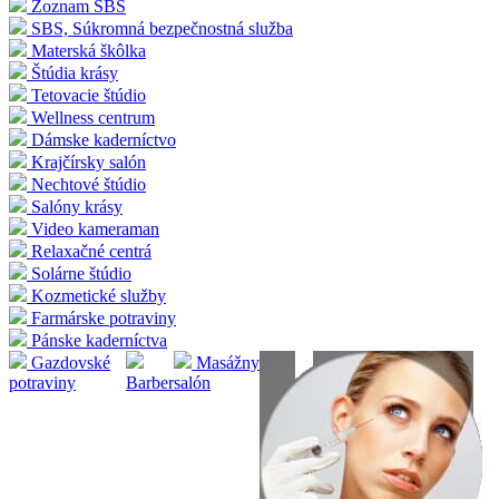
Zoznam SBS
SBS, Súkromná bezpečnostná služba
Materská škôlka
Štúdia krásy
Tetovacie štúdio
Wellness centrum
Dámske kaderníctvo
Krajčírsky salón
Nechtové štúdio
Salóny krásy
Video kameraman
Relaxačné centrá
Solárne štúdio
Kozmetické služby
Farmárske potraviny
Pánske kaderníctva
Gazdovské
Masážny
potraviny
Barber
salón