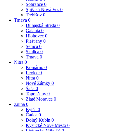
Sobrance
0
Spišská Nová Ves
0
Trebišov
0
Trnava
0
Dunajská Streda
0
Galanta
0
Hlohovec
0
Piešťany
0
Senica
0
Skalica
0
Trnava
0
Nitra
0
Komárno
0
Levice
0
Nitra
0
Nové Zámky
0
Šaľa
0
Topoľčany
0
Zlaté Moravce
0
Žilina
0
Bytča
0
Čadca
0
Dolný Kubín
0
Kysucké Nové Mesto
0
Liptovský Mikuláš
0