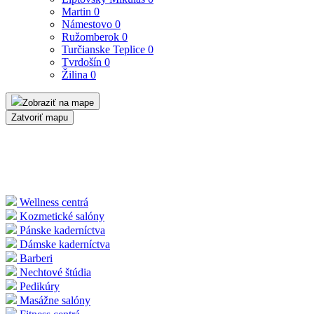
Martin
0
Námestovo
0
Ružomberok
0
Turčianske Teplice
0
Tvrdošín
0
Žilina
0
Zobraziť na mape
Zatvoriť mapu
Wellness centrá
Kozmetické salóny
Pánske kaderníctva
Dámske kaderníctva
Barberi
Nechtové štúdia
Pedikúry
Masážne salóny