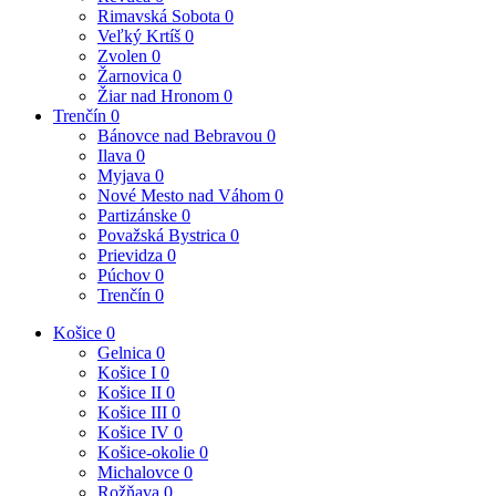
Rimavská Sobota
0
Veľký Krtíš
0
Zvolen
0
Žarnovica
0
Žiar nad Hronom
0
Trenčín
0
Bánovce nad Bebravou
0
Ilava
0
Myjava
0
Nové Mesto nad Váhom
0
Partizánske
0
Považská Bystrica
0
Prievidza
0
Púchov
0
Trenčín
0
Košice
0
Gelnica
0
Košice I
0
Košice II
0
Košice III
0
Košice IV
0
Košice-okolie
0
Michalovce
0
Rožňava
0