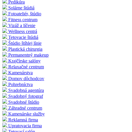
Pedikúra
Solárne štúdiá
Fotoateliér, štúdio
Fitness centrum
Vizáž a líčenie
Wellness centrá
Tetovacie štúdiá
Štúdio štíhlej línie
Plastická chirurgia
Permanentný makeup
Krajčírske salóny
Relaxačné centrum
Kamenárstva
Domov dôchodcov
Pohrebníctva
Svadobná agentúra
Svadobný fotograf
Svadobné štúdio
Záhradné centrum
Kamenárske služby
Reklamná firma
Upratovacia firma
Tetovací salón