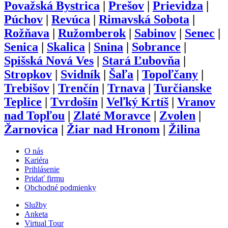
Považská Bystrica
|
Prešov
|
Prievidza
|
Púchov
|
Revúca
|
Rimavská Sobota
|
Rožňava
|
Ružomberok
|
Sabinov
|
Senec
|
Senica
|
Skalica
|
Snina
|
Sobrance
|
Spišská Nová Ves
|
Stará Ľubovňa
|
Stropkov
|
Svidník
|
Šaľa
|
Topoľčany
|
Trebišov
|
Trenčín
|
Trnava
|
Turčianske
Teplice
|
Tvrdošín
|
Veľký Krtíš
|
Vranov
nad Topľou
|
Zlaté Moravce
|
Zvolen
|
Žarnovica
|
Žiar nad Hronom
|
Žilina
O nás
Kariéra
Prihlásenie
Pridať firmu
Obchodné podmienky
Služby
Anketa
Virtual Tour