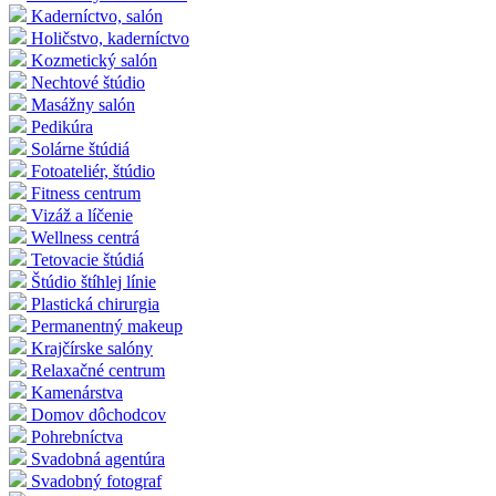
Kaderníctvo, salón
Holičstvo, kaderníctvo
Kozmetický salón
Nechtové štúdio
Masážny salón
Pedikúra
Solárne štúdiá
Fotoateliér, štúdio
Fitness centrum
Vizáž a líčenie
Wellness centrá
Tetovacie štúdiá
Štúdio štíhlej línie
Plastická chirurgia
Permanentný makeup
Krajčírske salóny
Relaxačné centrum
Kamenárstva
Domov dôchodcov
Pohrebníctva
Svadobná agentúra
Svadobný fotograf