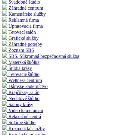
Svadobné štúdio
Záhradné centrum
Kamenárske služby
Reklamná firma
Upratovacia firma
Tetovací salón
Grafické služby
Záhradné potreby
Zoznam SBS
SBS, Súkromná bezpečnostná služba
Materská škôlka
Štúdia krásy
Tetovacie štúdio
Wellness centrum
Dámske kaderníctvo
Krajčírsky salón
Nechtové štúdio
Salóny krásy
Video kameraman
Relaxačné centrá
Solárne štúdio
Kozmetické služby
Farmárske potraviny