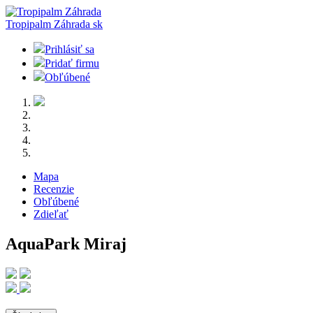
Tropipalm Záhrada
sk
Prihlásiť sa
Pridať firmu
Obľúbené
Mapa
Recenzie
Obľúbené
Zdieľať
AquaPark Miraj