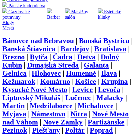
Pánske kaderníctva
Gazdovské
Masážny
Estetické
potraviny
Barber
salón
klinky
Blogy
Mestá
Bánovce nad Bebravou
|
Banská Bystrica
|
Banská Štiavnica
|
Bardejov
|
Bratislava
|
Brezno
|
Bytča
|
Čadca
|
Detva
|
Dolný
Kubín
|
Dunajská Streda
|
Galanta
|
Gelnica
|
Hlohovec
|
Humenné
|
Ilava
|
Kežmarok
|
Komárno
|
Košice
|
Krupina
|
Kysucké Nové Mesto
|
Levice
|
Levoča
|
Liptovský Mikuláš
|
Lučenec
|
Malacky
|
Martin
|
Medzilaborce
|
Michalovce
|
Myjava
|
Námestovo
|
Nitra
|
Nové Mesto
nad Váhom
|
Nové Zámky
|
Partizánske
|
Pezinok
|
Piešťany
|
Poltár
|
Poprad
|