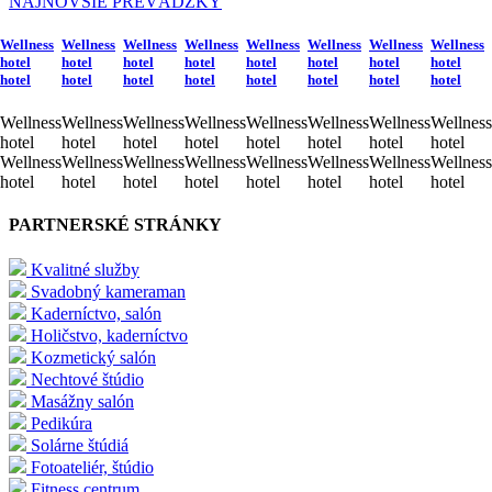
NAJNOVŠIE PREVÁDZKY
Wellness
Wellness
Wellness
Wellness
Wellness
Wellness
Wellness
Wellness
hotel
hotel
hotel
hotel
hotel
hotel
hotel
hotel
hotel
hotel
hotel
hotel
hotel
hotel
hotel
hotel
Wellness
Wellness
Wellness
Wellness
Wellness
Wellness
Wellness
Wellness
hotel
hotel
hotel
hotel
hotel
hotel
hotel
hotel
Wellness
Wellness
Wellness
Wellness
Wellness
Wellness
Wellness
Wellness
hotel
hotel
hotel
hotel
hotel
hotel
hotel
hotel
PARTNERSKÉ STRÁNKY
Kvalitné služby
Svadobný kameraman
Kaderníctvo, salón
Holičstvo, kaderníctvo
Kozmetický salón
Nechtové štúdio
Masážny salón
Pedikúra
Solárne štúdiá
Fotoateliér, štúdio
Fitness centrum