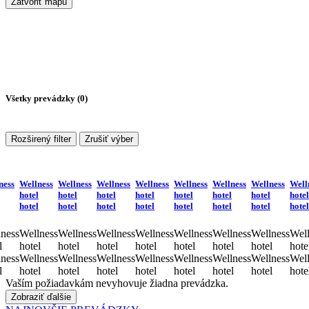
Zatvoriť mapu
Všetky prevádzky (
0
)
Rozširený filter
Zrušiť výber
ness
Wellness
Wellness
Wellness
Wellness
Wellness
Wellness
Wellness
Well
hotel
hotel
hotel
hotel
hotel
hotel
hotel
hotel
hotel
hotel
hotel
hotel
hotel
hotel
hotel
hotel
ness
Wellness
Wellness
Wellness
Wellness
Wellness
Wellness
Wellness
Well
l
hotel
hotel
hotel
hotel
hotel
hotel
hotel
hote
ness
Wellness
Wellness
Wellness
Wellness
Wellness
Wellness
Wellness
Well
l
hotel
hotel
hotel
hotel
hotel
hotel
hotel
hote
Vaším požiadavkám nevyhovuje žiadna prevádzka.
Zobraziť ďalšie