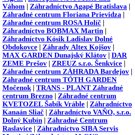
Váhom
|
Záhradníctvo Agapé Bratislava
|
Záhradné centrum Floriana Prievidza
|
Záhradné centrum ROSA Holíč
|
Záhradníctvo BOBMAX Martin
|
Záhradníctvo Kósik Ladislav Dolné
Obdokovce
|
Záhrady Altex Kojšov
|
MAX GARDEN Dunajský Klátov
|
DAR
ZEME Prešov
|
ZREUZ s.r.o. Šenkvice
|
Záhradné centrum ZÁHRADA Bardejov
|
Záhradné centrum TÓTH GARDEN
Močenok
|
TRANS - PLANT Záhradné
centrum Brezno
|
Záhradné centrum
KVETOZEL Šabík Vráble
|
Záhradníctvo
Kanaán Sliač
|
Záhradníctvo VAŇO, s.r.o.
Dolný Kubín
|
Záhradné Centrum
Raslavice
|
Záhradníctvo SIBA Servis