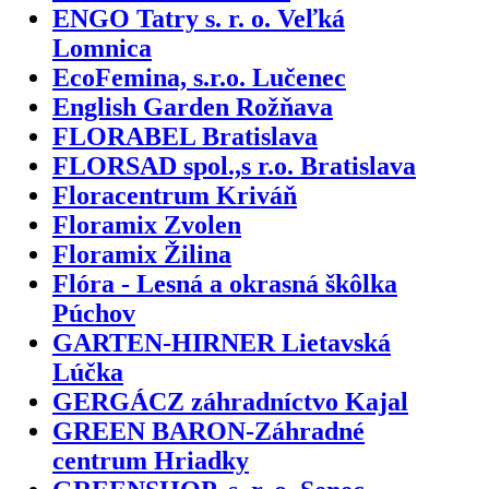
ENGO Tatry s. r. o. Veľká
Lomnica
EcoFemina, s.r.o. Lučenec
English Garden Rožňava
FLORABEL Bratislava
FLORSAD spol.,s r.o. Bratislava
Floracentrum Kriváň
Floramix Zvolen
Floramix Žilina
Flóra - Lesná a okrasná škôlka
Púchov
GARTEN-HIRNER Lietavská
Lúčka
GERGÁCZ záhradníctvo Kajal
GREEN BARON-Záhradné
centrum Hriadky