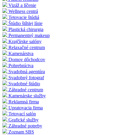
Vizáž a líčenie
Wellness centrá
Tetovacie štúdiá
Štúdio štíhlej línie
Plastická chirurgia
Permanentný makeup
Krajčírske salóny
Relaxačné centrum
Kamenárstva
Domov dôchodcov
Pohrebníctva
Svadobná agentúra
Svadobný fotograf
Svadobné štúdio
Záhradné centrum
Kamenárske služby
Reklamná firma
Upratovacia firma
Tetovací salón
Grafické služby
Záhradné potreby
Zoznam SBS