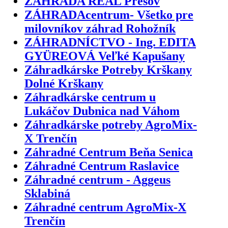
ZÁHRADA REAL Prešov
ZÁHRADAcentrum- Všetko pre
milovníkov záhrad Rohožník
ZÁHRADNÍCTVO - Ing. EDITA
GYÜREOVÁ Veľké Kapušany
Záhradkárske Potreby Krškany
Dolné Krškany
Záhradkárske centrum u
Lukáčov Dubnica nad Váhom
Záhradkárske potreby AgroMix-
X Trenčín
Záhradné Centrum Beňa Senica
Záhradné Centrum Raslavice
Záhradné centrum - Aggeus
Sklabiná
Záhradné centrum AgroMix-X
Trenčín