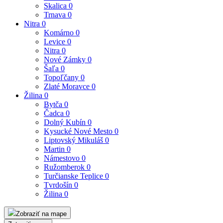
Skalica
0
Trnava
0
Nitra
0
Komárno
0
Levice
0
Nitra
0
Nové Zámky
0
Šaľa
0
Topoľčany
0
Zlaté Moravce
0
Žilina
0
Bytča
0
Čadca
0
Dolný Kubín
0
Kysucké Nové Mesto
0
Liptovský Mikuláš
0
Martin
0
Námestovo
0
Ružomberok
0
Turčianske Teplice
0
Tvrdošín
0
Žilina
0
Zobraziť na mape