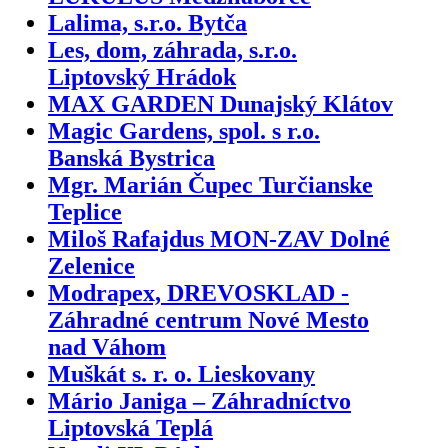
Lalima, s.r.o. Bytča
Les, dom, záhrada, s.r.o.
Liptovský Hrádok
MAX GARDEN Dunajský Klátov
Magic Gardens, spol. s r.o.
Banská Bystrica
Mgr. Marián Čupec Turčianske
Teplice
Miloš Rafajdus MON-ZAV Dolné
Zelenice
Modrapex, DREVOSKLAD -
Záhradné centrum Nové Mesto
nad Váhom
Muškát s. r. o. Lieskovany
Mário Janiga – Záhradníctvo
Liptovská Teplá