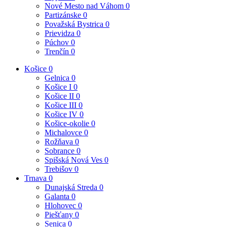
Nové Mesto nad Váhom
0
Partizánske
0
Považská Bystrica
0
Prievidza
0
Púchov
0
Trenčín
0
Košice
0
Gelnica
0
Košice I
0
Košice II
0
Košice III
0
Košice IV
0
Košice-okolie
0
Michalovce
0
Rožňava
0
Sobrance
0
Spišská Nová Ves
0
Trebišov
0
Trnava
0
Dunajská Streda
0
Galanta
0
Hlohovec
0
Piešťany
0
Senica
0