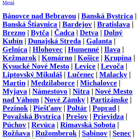
Mestá
Bánovce nad Bebravou
|
Banská Bystrica
|
Banská Štiavnica
|
Bardejov
|
Bratislava
|
Brezno
|
Bytča
|
Čadca
|
Detva
|
Dolný
Kubín
|
Dunajská Streda
|
Galanta
|
Gelnica
|
Hlohovec
|
Humenné
|
Ilava
|
Kežmarok
|
Komárno
|
Košice
|
Krupina
|
Kysucké Nové Mesto
|
Levice
|
Levoča
|
Liptovský Mikuláš
|
Lučenec
|
Malacky
|
Martin
|
Medzilaborce
|
Michalovce
|
Myjava
|
Námestovo
|
Nitra
|
Nové Mesto
nad Váhom
|
Nové Zámky
|
Partizánske
|
Pezinok
|
Piešťany
|
Poltár
|
Poprad
|
Považská Bystrica
|
Prešov
|
Prievidza
|
Púchov
|
Revúca
|
Rimavská Sobota
|
Rožňava
|
Ružomberok
|
Sabinov
|
Senec
|