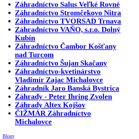
Záhradníctvo Salus Veľké Rovné
Záhradníctvo Stromčekovo Nitra
Záhradníctvo TVORSAD Trnava
Záhradníctvo VAŇO, s.r.o. Dolný
Kubín
Záhradníctvo Čambor Košťany
nad Turcom
Záhradníctvo Šujan Skačany
Záhradníctvo-kvetinárstvo
Vladimír Zajac Michalovce
Záhradník Jaro Banská Bystrica
Záhrady - Peter Ihring Zvolen
Záhrady Altex Kojšov
ČIŽMÁR Záhradníctvo
Michalovce
Blogy