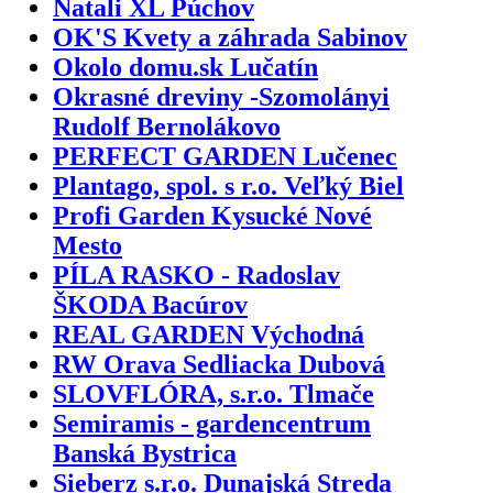
Natali XL Púchov
OK'S Kvety a záhrada Sabinov
Okolo domu.sk Lučatín
Okrasné dreviny -Szomolányi
Rudolf Bernolákovo
PERFECT GARDEN Lučenec
Plantago, spol. s r.o. Veľký Biel
Profi Garden Kysucké Nové
Mesto
PÍLA RASKO - Radoslav
ŠKODA Bacúrov
REAL GARDEN Východná
RW Orava Sedliacka Dubová
SLOVFLÓRA, s.r.o. Tlmače
Semiramis - gardencentrum
Banská Bystrica
Sieberz s.r.o. Dunajská Streda