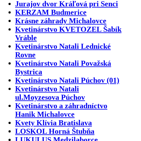
Jurajov dvor Kráľová pri Senci
KERZAM Budmerice
Krásne záhrady Michalovce
Kvetinárstvo KVETOZEL Šabík
Vráble
Kvetinárstvo Natali Lednické
Rovne
Kvetinárstvo Natali Považská
Bystrica
Kvetinárstvo Natali Púchov (01)
Kvetinárstvo Natali
ul.Moyzesova Púchov
Kvetinárstvo a záhradníctvo
Hanik Michalovce
Kvety Klívia Bratislava
LOSKOL Horná Štubňa
LUKULUS Medzilaborce