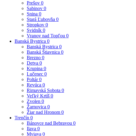
Prešov
0
Sabinov
0
Snina
0
Stará Ľubovňa
0
Stropkov
0
Svidník
0
Vranov nad Topľou
0
Banská Bystrica
0
Banská Bystrica
0
Banská Štiavnica
0
Brezno
0
Detva
0
Krupina
0
Lučenec
0
Poltár
0
Revúca
0
Rimavská Sobota
0
Veľký Krtíš
0
Zvolen
0
Žarnovica
0
Žiar nad Hronom
0
Trenčín
0
Bánovce nad Bebravou
0
Ilava
0
Myjava
0