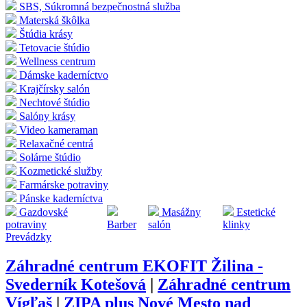
SBS, Súkromná bezpečnostná služba
Materská škôlka
Štúdia krásy
Tetovacie štúdio
Wellness centrum
Dámske kaderníctvo
Krajčírsky salón
Nechtové štúdio
Salóny krásy
Video kameraman
Relaxačné centrá
Solárne štúdio
Kozmetické služby
Farmárske potraviny
Pánske kaderníctva
Gazdovské
Masážny
Estetické
potraviny
Barber
salón
klinky
Prevádzky
Záhradné centrum EKOFIT Žilina -
Svederník Kotešová
|
Záhradné centrum
Vígľaš
|
ZIPA plus Nové Mesto nad