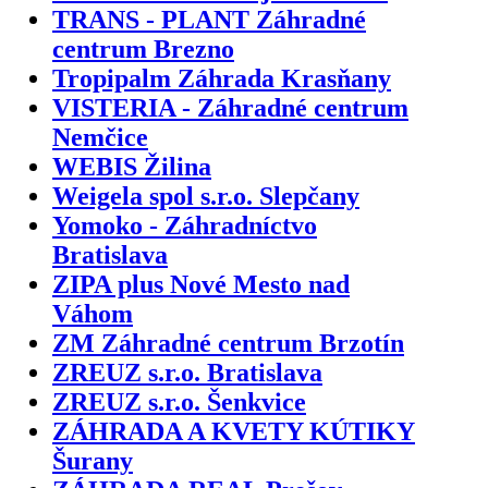
TRANS - PLANT Záhradné
centrum Brezno
Tropipalm Záhrada Krasňany
VISTERIA - Záhradné centrum
Nemčice
WEBIS Žilina
Weigela spol s.r.o. Slepčany
Yomoko - Záhradníctvo
Bratislava
ZIPA plus Nové Mesto nad
Váhom
ZM Záhradné centrum Brzotín
ZREUZ s.r.o. Bratislava
ZREUZ s.r.o. Šenkvice
ZÁHRADA A KVETY KÚTIKY
Šurany