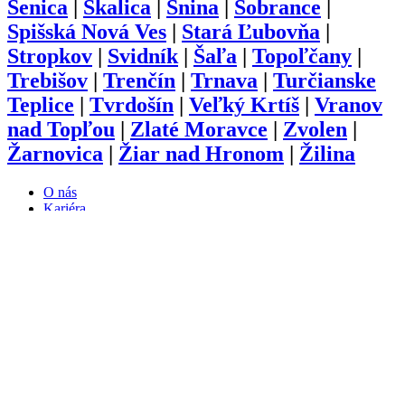
Senica
|
Skalica
|
Snina
|
Sobrance
|
Spišská Nová Ves
|
Stará Ľubovňa
|
Stropkov
|
Svidník
|
Šaľa
|
Topoľčany
|
Trebišov
|
Trenčín
|
Trnava
|
Turčianske
Teplice
|
Tvrdošín
|
Veľký Krtíš
|
Vranov
nad Topľou
|
Zlaté Moravce
|
Zvolen
|
Žarnovica
|
Žiar nad Hronom
|
Žilina
O nás
Kariéra
Prihlásenie
Pridať firmu
Obchodné podmienky
Služby
Anketa
Virtual Tour
Dopyt
Internetová stránka
Iplatforma s.r.o. Klokoč 28,
962 25 Klokoč