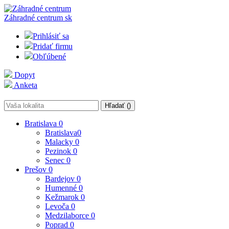
Záhradné centrum
sk
Prihlásiť sa
Pridať firmu
Obľúbené
Dopyt
Anketa
Hľadať (
)
Bratislava
0
Bratislava
0
Malacky
0
Pezinok
0
Senec
0
Prešov
0
Bardejov
0
Humenné
0
Kežmarok
0
Levoča
0
Medzilaborce
0
Poprad
0