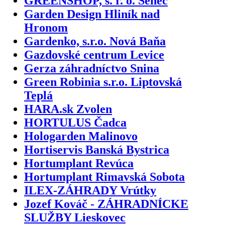
GREENSHOP, s. r. o. Senec
Garden Design Hliník nad
Hronom
Gardenko, s.r.o. Nová Baňa
Gazdovské centrum Levice
Gerza záhradníctvo Snina
Green Robinia s.r.o. Liptovská
Teplá
HARA.sk Zvolen
HORTULUS Čadca
Hologarden Malinovo
Hortiservis Banská Bystrica
Hortumplant Revúca
Hortumplant Rimavská Sobota
ILEX-ZÁHRADY Vrútky
Jozef Kováč - ZÁHRADNÍCKE
SLUŽBY Lieskovec