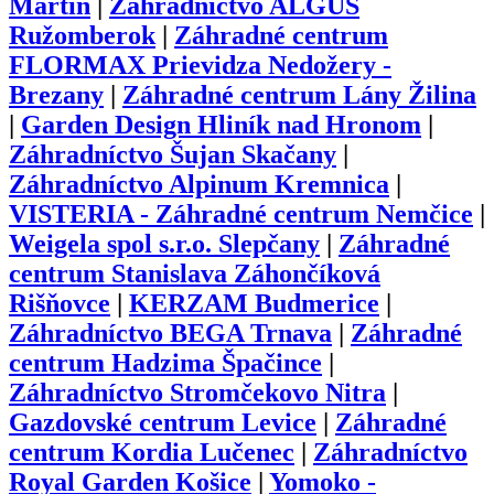
Martin
|
Záhradníctvo ALGUS
Ružomberok
|
Záhradné centrum
FLORMAX Prievidza Nedožery -
Brezany
|
Záhradné centrum Lány Žilina
|
Garden Design Hliník nad Hronom
|
Záhradníctvo Šujan Skačany
|
Záhradníctvo Alpinum Kremnica
|
VISTERIA - Záhradné centrum Nemčice
|
Weigela spol s.r.o. Slepčany
|
Záhradné
centrum Stanislava Záhončíková
Rišňovce
|
KERZAM Budmerice
|
Záhradníctvo BEGA Trnava
|
Záhradné
centrum Hadzima Špačince
|
Záhradníctvo Stromčekovo Nitra
|
Gazdovské centrum Levice
|
Záhradné
centrum Kordia Lučenec
|
Záhradníctvo
Royal Garden Košice
|
Yomoko -