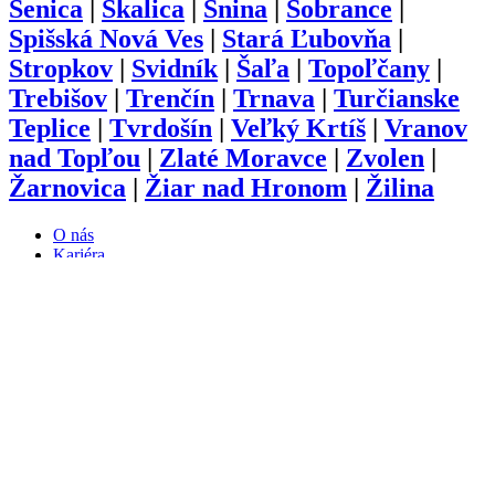
Senica
|
Skalica
|
Snina
|
Sobrance
|
Spišská Nová Ves
|
Stará Ľubovňa
|
Stropkov
|
Svidník
|
Šaľa
|
Topoľčany
|
Trebišov
|
Trenčín
|
Trnava
|
Turčianske
Teplice
|
Tvrdošín
|
Veľký Krtíš
|
Vranov
nad Topľou
|
Zlaté Moravce
|
Zvolen
|
Žarnovica
|
Žiar nad Hronom
|
Žilina
O nás
Kariéra
Prihlásenie
Pridať firmu
Obchodné podmienky
Služby
Anketa
Virtual Tour
Dopyt
Internetová stránka
Iplatforma s.r.o. Klokoč 28,
962 25 Klokoč