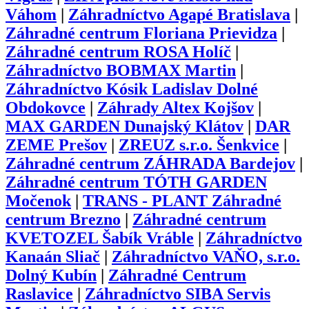
Váhom
|
Záhradníctvo Agapé Bratislava
|
Záhradné centrum Floriana Prievidza
|
Záhradné centrum ROSA Holíč
|
Záhradníctvo BOBMAX Martin
|
Záhradníctvo Kósik Ladislav Dolné
Obdokovce
|
Záhrady Altex Kojšov
|
MAX GARDEN Dunajský Klátov
|
DAR
ZEME Prešov
|
ZREUZ s.r.o. Šenkvice
|
Záhradné centrum ZÁHRADA Bardejov
|
Záhradné centrum TÓTH GARDEN
Močenok
|
TRANS - PLANT Záhradné
centrum Brezno
|
Záhradné centrum
KVETOZEL Šabík Vráble
|
Záhradníctvo
Kanaán Sliač
|
Záhradníctvo VAŇO, s.r.o.
Dolný Kubín
|
Záhradné Centrum
Raslavice
|
Záhradníctvo SIBA Servis