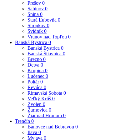
Prešov
0
Sabinov
0
Snina
0
Stará Ľubovňa
0
Stropkov
0
Svidník
0
Vranov nad Topľou
0
Banská Bystrica
0
Banská Bystrica
0
Banská Štiavnica
0
Brezno
0
Detva
0
Krupina
0
Lučenec
0
Poltár
0
Revúca
0
Rimavská Sobota
0
Veľký Krtíš
0
Zvolen
0
Žarnovica
0
Žiar nad Hronom
0
Trenčín
0
Bánovce nad Bebravou
0
Ilava
0
Myjava
0