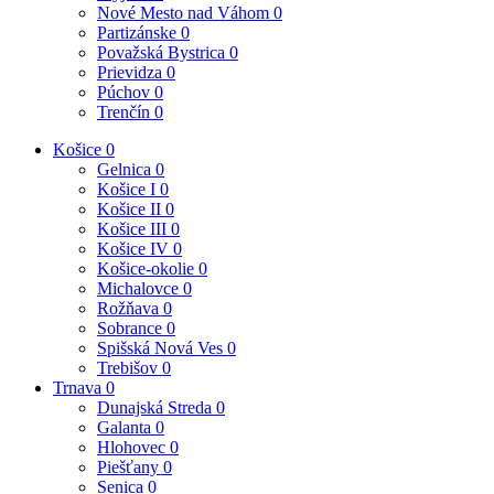
Nové Mesto nad Váhom
0
Partizánske
0
Považská Bystrica
0
Prievidza
0
Púchov
0
Trenčín
0
Košice
0
Gelnica
0
Košice I
0
Košice II
0
Košice III
0
Košice IV
0
Košice-okolie
0
Michalovce
0
Rožňava
0
Sobrance
0
Spišská Nová Ves
0
Trebišov
0
Trnava
0
Dunajská Streda
0
Galanta
0
Hlohovec
0
Piešťany
0
Senica
0