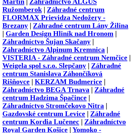
Martin
|
Záhradníctvo ALGUS
Ružomberok
|
Záhradné centrum
FLORMAX Prievidza Nedožery -
Brezany
|
Záhradné centrum Lány Žilina
|
Garden Design Hliník nad Hronom
|
Záhradníctvo Šujan Skačany
|
Záhradníctvo Alpinum Kremnica
|
VISTERIA - Záhradné centrum Nemčice
|
Weigela spol s.r.o. Slepčany
|
Záhradné
centrum Stanislava Záhončíková
Rišňovce
|
KERZAM Budmerice
|
Záhradníctvo BEGA Trnava
|
Záhradné
centrum Hadzima Špačince
|
Záhradníctvo Stromčekovo Nitra
|
Gazdovské centrum Levice
|
Záhradné
centrum Kordia Lučenec
|
Záhradníctvo
Royal Garden Košice
|
Yomoko -