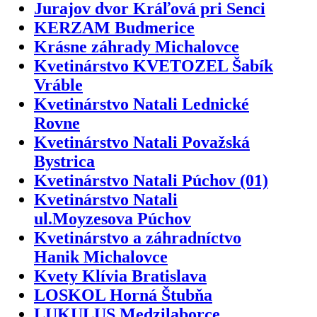
Jurajov dvor Kráľová pri Senci
KERZAM Budmerice
Krásne záhrady Michalovce
Kvetinárstvo KVETOZEL Šabík
Vráble
Kvetinárstvo Natali Lednické
Rovne
Kvetinárstvo Natali Považská
Bystrica
Kvetinárstvo Natali Púchov (01)
Kvetinárstvo Natali
ul.Moyzesova Púchov
Kvetinárstvo a záhradníctvo
Hanik Michalovce
Kvety Klívia Bratislava
LOSKOL Horná Štubňa
LUKULUS Medzilaborce