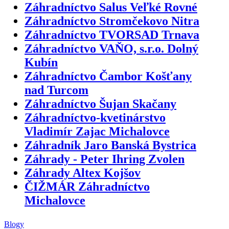
Záhradníctvo Salus Veľké Rovné
Záhradníctvo Stromčekovo Nitra
Záhradníctvo TVORSAD Trnava
Záhradníctvo VAŇO, s.r.o. Dolný
Kubín
Záhradníctvo Čambor Košťany
nad Turcom
Záhradníctvo Šujan Skačany
Záhradníctvo-kvetinárstvo
Vladimír Zajac Michalovce
Záhradník Jaro Banská Bystrica
Záhrady - Peter Ihring Zvolen
Záhrady Altex Kojšov
ČIŽMÁR Záhradníctvo
Michalovce
Blogy