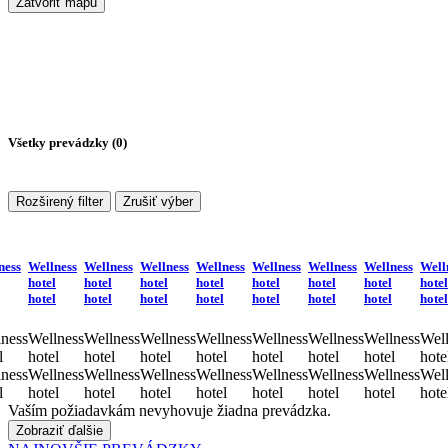
Zatvoriť mapu
Všetky prevádzky (
0
)
Rozširený filter
Zrušiť výber
ness
Wellness
Wellness
Wellness
Wellness
Wellness
Wellness
Wellness
Well
hotel
hotel
hotel
hotel
hotel
hotel
hotel
hotel
hotel
hotel
hotel
hotel
hotel
hotel
hotel
hotel
ness
Wellness
Wellness
Wellness
Wellness
Wellness
Wellness
Wellness
Well
l
hotel
hotel
hotel
hotel
hotel
hotel
hotel
hote
ness
Wellness
Wellness
Wellness
Wellness
Wellness
Wellness
Wellness
Well
l
hotel
hotel
hotel
hotel
hotel
hotel
hotel
hote
Vaším požiadavkám nevyhovuje žiadna prevádzka.
Zobraziť ďalšie