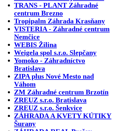
TRANS - PLANT Záhradné
centrum Brezno
Tropipalm Záhrada Krasňany
VISTERIA - Záhradné centrum
Nemčice
WEBIS Žilina
Weigela spol s.r.o. Slepčany
Yomoko - Záhradníctvo
Bratislava
ZIPA plus Nové Mesto nad
Váhom
ZM Záhradné centrum Brzotín
ZREUZ s.r.o. Bratislava
ZREUZ s.r.o. Šenkvice
ZÁHRADA A KVETY KÚTIKY
Šurany