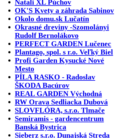
Natali XL Púchov
OK'S Kvety a záhrada Sabinov
Okolo domu.sk Lučatín
Okrasné dreviny -Szomolányi
Rudolf Bernolákovo
PERFECT GARDEN Lučenec
Plantago, spol. s r.o. Veľký Biel
Profi Garden Kysucké Nové
Mesto
PÍLA RASKO - Radoslav
ŠKODA Bacúrov
REAL GARDEN Východná
RW Orava Sedliacka Dubová
SLOVFLÓRA, s.r.o. Tlmače
Semiramis - gardencentrum
Banská Bystrica
Sieberz s.r.o. Dunajská Streda