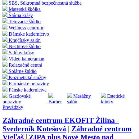
SBS, Súkromná bezpečnostná služba
Materská škôlka
Štúdia krásy
Tetovacie štúdio
Wellness centrum
Dámske kaderníctvo
Krajčírsky salón
Nechtové štúdio
Salóny krásy
Video kameraman
Relaxačné centrá
Solárne štúdio
Kozmetické služby
Farmárske potraviny
Pánske kaderníctva
Gazdovské
Masážny
Estetické
potraviny
Barber
salón
klinky
Prevádzky
Záhradné centrum EKOFIT Žilina -
Svederník Kotešová
|
Záhradné centrum
Vígľaš
|
ZIPA plus Nové Mesto nad