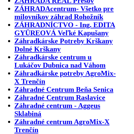
ZÁHRADA REAL Prešov
ZÁHRADAcentrum- Všetko pre
milovníkov záhrad Rohožník
ZÁHRADNÍCTVO - Ing. EDITA
GYÜREOVÁ Veľké Kapušany
Záhradkárske Potreby Krškany
Dolné Krškany
Záhradkárske centrum u
Lukáčov Dubnica nad Váhom
Záhradkárske potreby AgroMix-
X Trenčín
Záhradné Centrum Beňa Senica
Záhradné Centrum Raslavice
Záhradné centrum - Aggeus
Sklabiná
Záhradné centrum AgroMix-X
Trenčín