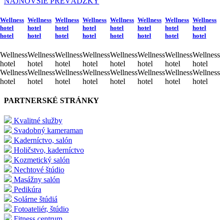
NAJNOVŠIE PREVÁDZKY
Wellness
Wellness
Wellness
Wellness
Wellness
Wellness
Wellness
Wellness
hotel
hotel
hotel
hotel
hotel
hotel
hotel
hotel
hotel
hotel
hotel
hotel
hotel
hotel
hotel
hotel
Wellness
Wellness
Wellness
Wellness
Wellness
Wellness
Wellness
Wellness
hotel
hotel
hotel
hotel
hotel
hotel
hotel
hotel
Wellness
Wellness
Wellness
Wellness
Wellness
Wellness
Wellness
Wellness
hotel
hotel
hotel
hotel
hotel
hotel
hotel
hotel
PARTNERSKÉ STRÁNKY
Kvalitné služby
Svadobný kameraman
Kaderníctvo, salón
Holičstvo, kaderníctvo
Kozmetický salón
Nechtové štúdio
Masážny salón
Pedikúra
Solárne štúdiá
Fotoateliér, štúdio
Fitness centrum