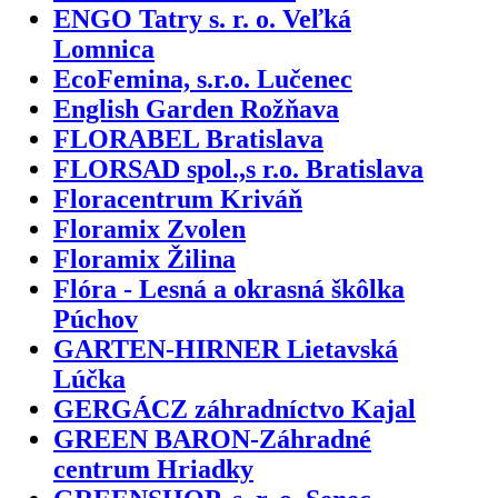
ENGO Tatry s. r. o. Veľká
Lomnica
EcoFemina, s.r.o. Lučenec
English Garden Rožňava
FLORABEL Bratislava
FLORSAD spol.,s r.o. Bratislava
Floracentrum Kriváň
Floramix Zvolen
Floramix Žilina
Flóra - Lesná a okrasná škôlka
Púchov
GARTEN-HIRNER Lietavská
Lúčka
GERGÁCZ záhradníctvo Kajal
GREEN BARON-Záhradné
centrum Hriadky