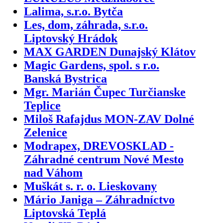
Lalima, s.r.o. Bytča
Les, dom, záhrada, s.r.o.
Liptovský Hrádok
MAX GARDEN Dunajský Klátov
Magic Gardens, spol. s r.o.
Banská Bystrica
Mgr. Marián Čupec Turčianske
Teplice
Miloš Rafajdus MON-ZAV Dolné
Zelenice
Modrapex, DREVOSKLAD -
Záhradné centrum Nové Mesto
nad Váhom
Muškát s. r. o. Lieskovany
Mário Janiga – Záhradníctvo
Liptovská Teplá