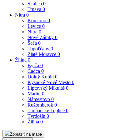
Skalica
0
Trnava
0
Nitra
0
Komárno
0
Levice
0
Nitra
0
Nové Zámky
0
Šaľa
0
Topoľčany
0
Zlaté Moravce
0
Žilina
0
Bytča
0
Čadca
0
Dolný Kubín
0
Kysucké Nové Mesto
0
Liptovský Mikuláš
0
Martin
0
Námestovo
0
Ružomberok
0
Turčianske Teplice
0
Tvrdošín
0
Žilina
0
Zobraziť na mape