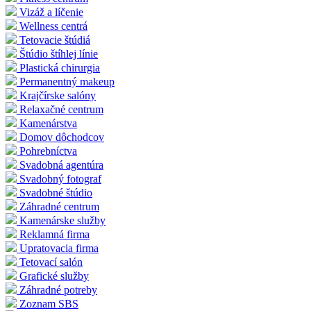
Vizáž a líčenie
Wellness centrá
Tetovacie štúdiá
Štúdio štíhlej línie
Plastická chirurgia
Permanentný makeup
Krajčírske salóny
Relaxačné centrum
Kamenárstva
Domov dôchodcov
Pohrebníctva
Svadobná agentúra
Svadobný fotograf
Svadobné štúdio
Záhradné centrum
Kamenárske služby
Reklamná firma
Upratovacia firma
Tetovací salón
Grafické služby
Záhradné potreby
Zoznam SBS