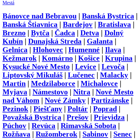
Mestá
Bánovce nad Bebravou
|
Banská Bystrica
|
Banská Štiavnica
|
Bardejov
|
Bratislava
|
Brezno
|
Bytča
|
Čadca
|
Detva
|
Dolný
Kubín
|
Dunajská Streda
|
Galanta
|
Gelnica
|
Hlohovec
|
Humenné
|
Ilava
|
Kežmarok
|
Komárno
|
Košice
|
Krupina
|
Kysucké Nové Mesto
|
Levice
|
Levoča
|
Liptovský Mikuláš
|
Lučenec
|
Malacky
|
Martin
|
Medzilaborce
|
Michalovce
|
Myjava
|
Námestovo
|
Nitra
|
Nové Mesto
nad Váhom
|
Nové Zámky
|
Partizánske
|
Pezinok
|
Piešťany
|
Poltár
|
Poprad
|
Považská Bystrica
|
Prešov
|
Prievidza
|
Púchov
|
Revúca
|
Rimavská Sobota
|
Rožňava
|
Ružomberok
|
Sabinov
|
Senec
|