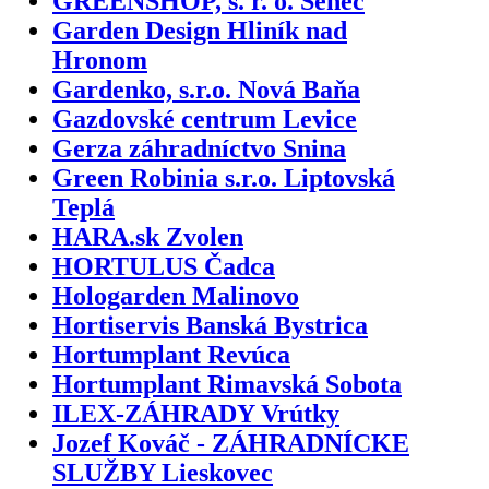
GREENSHOP, s. r. o. Senec
Garden Design Hliník nad
Hronom
Gardenko, s.r.o. Nová Baňa
Gazdovské centrum Levice
Gerza záhradníctvo Snina
Green Robinia s.r.o. Liptovská
Teplá
HARA.sk Zvolen
HORTULUS Čadca
Hologarden Malinovo
Hortiservis Banská Bystrica
Hortumplant Revúca
Hortumplant Rimavská Sobota
ILEX-ZÁHRADY Vrútky
Jozef Kováč - ZÁHRADNÍCKE
SLUŽBY Lieskovec