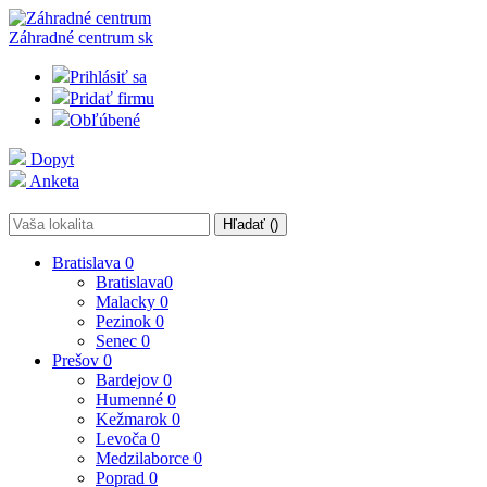
Záhradné centrum
sk
Prihlásiť sa
Pridať firmu
Obľúbené
Dopyt
Anketa
Hľadať (
)
Bratislava
0
Bratislava
0
Malacky
0
Pezinok
0
Senec
0
Prešov
0
Bardejov
0
Humenné
0
Kežmarok
0
Levoča
0
Medzilaborce
0
Poprad
0