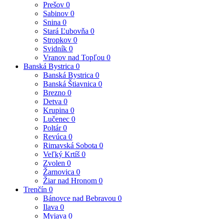
Prešov
0
Sabinov
0
Snina
0
Stará Ľubovňa
0
Stropkov
0
Svidník
0
Vranov nad Topľou
0
Banská Bystrica
0
Banská Bystrica
0
Banská Štiavnica
0
Brezno
0
Detva
0
Krupina
0
Lučenec
0
Poltár
0
Revúca
0
Rimavská Sobota
0
Veľký Krtíš
0
Zvolen
0
Žarnovica
0
Žiar nad Hronom
0
Trenčín
0
Bánovce nad Bebravou
0
Ilava
0
Myjava
0