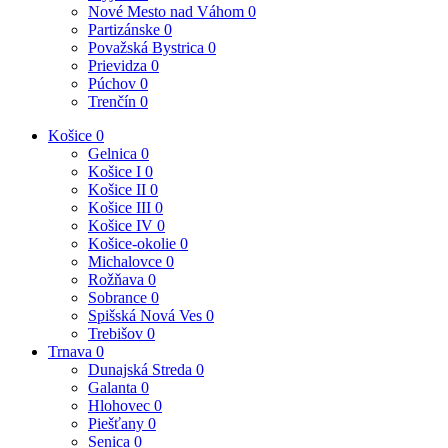
Nové Mesto nad Váhom
0
Partizánske
0
Považská Bystrica
0
Prievidza
0
Púchov
0
Trenčín
0
Košice
0
Gelnica
0
Košice I
0
Košice II
0
Košice III
0
Košice IV
0
Košice-okolie
0
Michalovce
0
Rožňava
0
Sobrance
0
Spišská Nová Ves
0
Trebišov
0
Trnava
0
Dunajská Streda
0
Galanta
0
Hlohovec
0
Piešťany
0
Senica
0