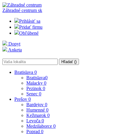
Záhradné centrum
sk
Prihlásiť sa
Pridať firmu
Obľúbené
Dopyt
Anketa
Hľadať (
)
Bratislava
0
Bratislava
0
Malacky
0
Pezinok
0
Senec
0
Prešov
0
Bardejov
0
Humenné
0
Kežmarok
0
Levoča
0
Medzilaborce
0
Poprad
0