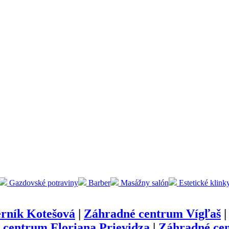
Gazdovské potraviny
Barber
Masážny salón
Estetické klink
rník Kotešová
|
Záhradné centrum Vígľaš
 centrum Floriana Prievidza
|
Záhradné ce