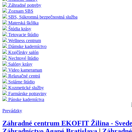
Záhradné potreby
Zoznam SBS
SBS, Súkromná bezpečnostná služba
Materská škôlka
Štúdia krásy
Tetovacie štúdio
Wellness centrum
Dámske kaderníctvo
Krajčírsky salón
Nechtové štúdio
Salóny krásy
Video kameraman
Relaxačné centrá
Solárne štúdio
Kozmetické služby
Farmárske potraviny
Pánske kaderníctva
Prevádzky
Záhradné centrum EKOFIT Žilina - Svede
Záhradníctvo Agapé Bratislava
|
Záhradné