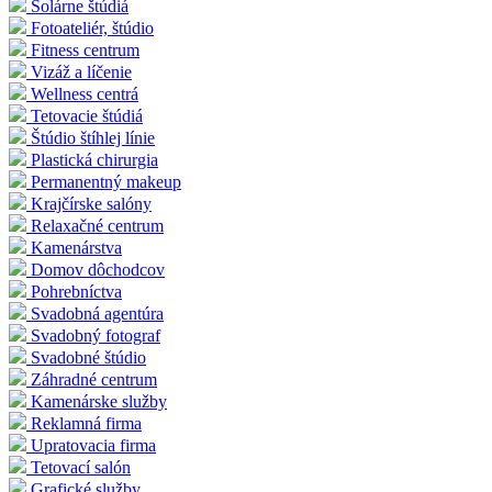
Solárne štúdiá
Fotoateliér, štúdio
Fitness centrum
Vizáž a líčenie
Wellness centrá
Tetovacie štúdiá
Štúdio štíhlej línie
Plastická chirurgia
Permanentný makeup
Krajčírske salóny
Relaxačné centrum
Kamenárstva
Domov dôchodcov
Pohrebníctva
Svadobná agentúra
Svadobný fotograf
Svadobné štúdio
Záhradné centrum
Kamenárske služby
Reklamná firma
Upratovacia firma
Tetovací salón
Grafické služby