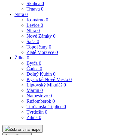
Skalica
0
Trnava
0
Nitra
0
Komárno
0
Levice
0
Nitra
0
Nové Zámky
0
Šaľa
0
Topoľčany
0
Zlaté Moravce
0
Žilina
0
Bytča
0
Čadca
0
Dolný Kubín
0
Kysucké Nové Mesto
0
Liptovský Mikuláš
0
Martin
0
Námestovo
0
Ružomberok
0
Turčianske Teplice
0
Tvrdošín
0
Žilina
0
Zobraziť na mape