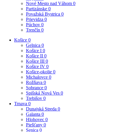
Nové Mesto nad Váhom
0
Partizánske
0
Považská Bystrica
0
Prievidza
0
Púchov
0
Trenčín
0
Košice
0
Gelnica
0
Košice I
0
Košice II
0
Košice III
0
Košice IV
0
Košice-okolie
0
Michalovce
0
Rožňava
0
Sobrance
0
Spišská Nová Ves
0
Trebišov
0
Trnava
0
Dunajská Streda
0
Galanta
0
Hlohovec
0
Piešťany
0
Senica
0