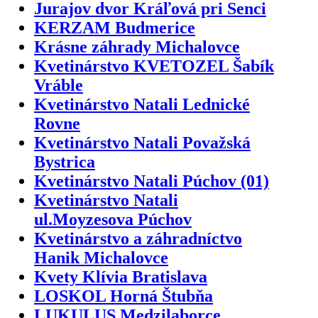
Jurajov dvor Kráľová pri Senci
KERZAM Budmerice
Krásne záhrady Michalovce
Kvetinárstvo KVETOZEL Šabík
Vráble
Kvetinárstvo Natali Lednické
Rovne
Kvetinárstvo Natali Považská
Bystrica
Kvetinárstvo Natali Púchov (01)
Kvetinárstvo Natali
ul.Moyzesova Púchov
Kvetinárstvo a záhradníctvo
Hanik Michalovce
Kvety Klívia Bratislava
LOSKOL Horná Štubňa
LUKULUS Medzilaborce