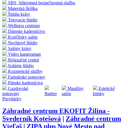
SBS, Súkromná bezpečnostná služba
Materská škôlka
Štúdia krásy
Tetovacie štúdio
Wellness centrum
Dámske kaderníctvo
Krajčírsky salón
Nechtové štúdio
Salóny krásy
Video kameraman
Relaxačné centrá
Solárne štúdio
Kozmetické služby
Farmárske potraviny
Pánske kaderníctva
Gazdovské
Masážny
Estetické
potraviny
Barber
salón
klinky
Prevádzky
Záhradné centrum EKOFIT Žilina -
Svederník Kotešová
|
Záhradné centrum
Vígľaš
|
ZIPA plus Nové Mesto nad