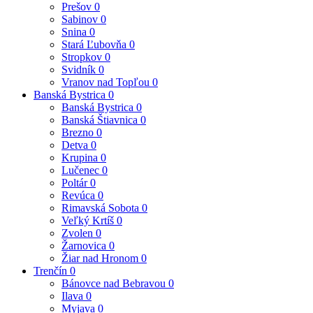
Prešov
0
Sabinov
0
Snina
0
Stará Ľubovňa
0
Stropkov
0
Svidník
0
Vranov nad Topľou
0
Banská Bystrica
0
Banská Bystrica
0
Banská Štiavnica
0
Brezno
0
Detva
0
Krupina
0
Lučenec
0
Poltár
0
Revúca
0
Rimavská Sobota
0
Veľký Krtíš
0
Zvolen
0
Žarnovica
0
Žiar nad Hronom
0
Trenčín
0
Bánovce nad Bebravou
0
Ilava
0
Myjava
0