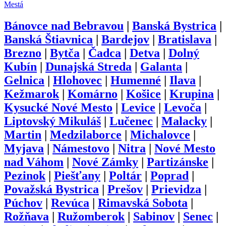
Mestá
Bánovce nad Bebravou
|
Banská Bystrica
|
Banská Štiavnica
|
Bardejov
|
Bratislava
|
Brezno
|
Bytča
|
Čadca
|
Detva
|
Dolný
Kubín
|
Dunajská Streda
|
Galanta
|
Gelnica
|
Hlohovec
|
Humenné
|
Ilava
|
Kežmarok
|
Komárno
|
Košice
|
Krupina
|
Kysucké Nové Mesto
|
Levice
|
Levoča
|
Liptovský Mikuláš
|
Lučenec
|
Malacky
|
Martin
|
Medzilaborce
|
Michalovce
|
Myjava
|
Námestovo
|
Nitra
|
Nové Mesto
nad Váhom
|
Nové Zámky
|
Partizánske
|
Pezinok
|
Piešťany
|
Poltár
|
Poprad
|
Považská Bystrica
|
Prešov
|
Prievidza
|
Púchov
|
Revúca
|
Rimavská Sobota
|
Rožňava
|
Ružomberok
|
Sabinov
|
Senec
|