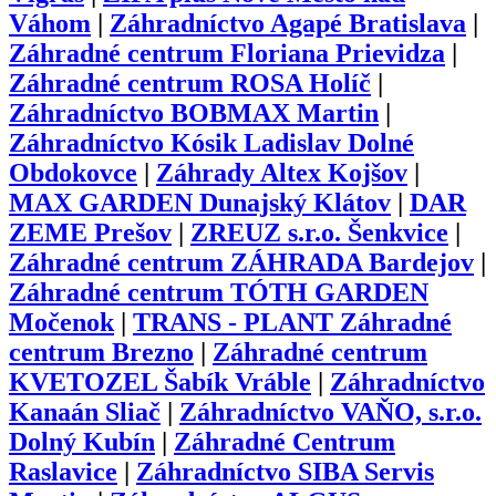
Váhom
|
Záhradníctvo Agapé Bratislava
|
Záhradné centrum Floriana Prievidza
|
Záhradné centrum ROSA Holíč
|
Záhradníctvo BOBMAX Martin
|
Záhradníctvo Kósik Ladislav Dolné
Obdokovce
|
Záhrady Altex Kojšov
|
MAX GARDEN Dunajský Klátov
|
DAR
ZEME Prešov
|
ZREUZ s.r.o. Šenkvice
|
Záhradné centrum ZÁHRADA Bardejov
|
Záhradné centrum TÓTH GARDEN
Močenok
|
TRANS - PLANT Záhradné
centrum Brezno
|
Záhradné centrum
KVETOZEL Šabík Vráble
|
Záhradníctvo
Kanaán Sliač
|
Záhradníctvo VAŇO, s.r.o.
Dolný Kubín
|
Záhradné Centrum
Raslavice
|
Záhradníctvo SIBA Servis