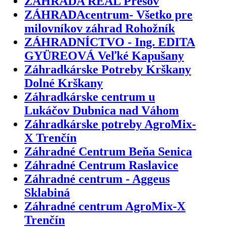
ZÁHRADA REAL Prešov
ZÁHRADAcentrum- Všetko pre
milovníkov záhrad Rohožník
ZÁHRADNÍCTVO - Ing. EDITA
GYÜREOVÁ Veľké Kapušany
Záhradkárske Potreby Krškany
Dolné Krškany
Záhradkárske centrum u
Lukáčov Dubnica nad Váhom
Záhradkárske potreby AgroMix-
X Trenčín
Záhradné Centrum Beňa Senica
Záhradné Centrum Raslavice
Záhradné centrum - Aggeus
Sklabiná
Záhradné centrum AgroMix-X
Trenčín