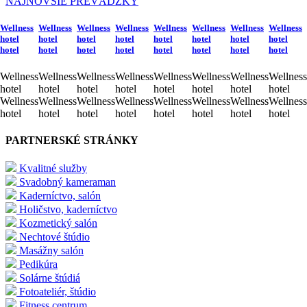
NAJNOVŠIE PREVÁDZKY
Wellness
Wellness
Wellness
Wellness
Wellness
Wellness
Wellness
Wellness
hotel
hotel
hotel
hotel
hotel
hotel
hotel
hotel
hotel
hotel
hotel
hotel
hotel
hotel
hotel
hotel
Wellness
Wellness
Wellness
Wellness
Wellness
Wellness
Wellness
Wellness
hotel
hotel
hotel
hotel
hotel
hotel
hotel
hotel
Wellness
Wellness
Wellness
Wellness
Wellness
Wellness
Wellness
Wellness
hotel
hotel
hotel
hotel
hotel
hotel
hotel
hotel
PARTNERSKÉ STRÁNKY
Kvalitné služby
Svadobný kameraman
Kaderníctvo, salón
Holičstvo, kaderníctvo
Kozmetický salón
Nechtové štúdio
Masážny salón
Pedikúra
Solárne štúdiá
Fotoateliér, štúdio
Fitness centrum