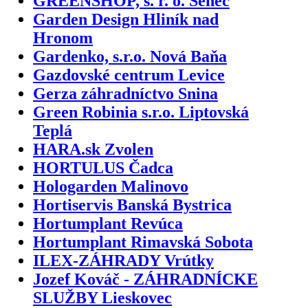
GREENSHOP, s. r. o. Senec
Garden Design Hliník nad
Hronom
Gardenko, s.r.o. Nová Baňa
Gazdovské centrum Levice
Gerza záhradníctvo Snina
Green Robinia s.r.o. Liptovská
Teplá
HARA.sk Zvolen
HORTULUS Čadca
Hologarden Malinovo
Hortiservis Banská Bystrica
Hortumplant Revúca
Hortumplant Rimavská Sobota
ILEX-ZÁHRADY Vrútky
Jozef Kováč - ZÁHRADNÍCKE
SLUŽBY Lieskovec