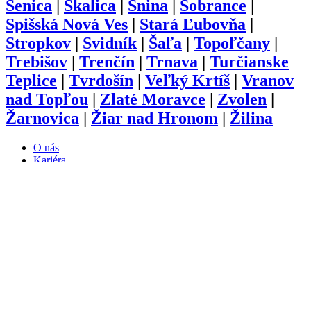
Senica
|
Skalica
|
Snina
|
Sobrance
|
Spišská Nová Ves
|
Stará Ľubovňa
|
Stropkov
|
Svidník
|
Šaľa
|
Topoľčany
|
Trebišov
|
Trenčín
|
Trnava
|
Turčianske
Teplice
|
Tvrdošín
|
Veľký Krtíš
|
Vranov
nad Topľou
|
Zlaté Moravce
|
Zvolen
|
Žarnovica
|
Žiar nad Hronom
|
Žilina
O nás
Kariéra
Prihlásenie
Pridať firmu
Obchodné podmienky
Služby
Anketa
Virtual Tour
Dopyt
Internetová stránka
Iplatforma s.r.o. Klokoč 28,
962 25 Klokoč