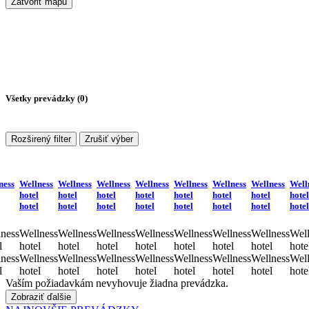
Zatvoriť mapu
Všetky prevádzky (
0
)
Rozširený filter
Zrušiť výber
ness
Wellness
Wellness
Wellness
Wellness
Wellness
Wellness
Wellness
Well
hotel
hotel
hotel
hotel
hotel
hotel
hotel
hotel
hotel
hotel
hotel
hotel
hotel
hotel
hotel
hotel
ness
Wellness
Wellness
Wellness
Wellness
Wellness
Wellness
Wellness
Well
l
hotel
hotel
hotel
hotel
hotel
hotel
hotel
hote
ness
Wellness
Wellness
Wellness
Wellness
Wellness
Wellness
Wellness
Well
l
hotel
hotel
hotel
hotel
hotel
hotel
hotel
hote
Vaším požiadavkám nevyhovuje žiadna prevádzka.
Zobraziť ďalšie