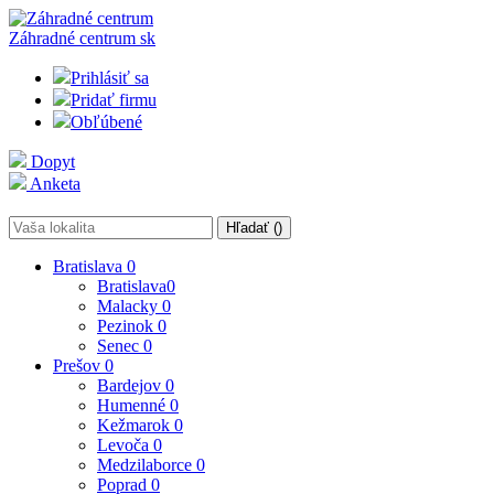
Záhradné centrum
sk
Prihlásiť sa
Pridať firmu
Obľúbené
Dopyt
Anketa
Hľadať (
)
Bratislava
0
Bratislava
0
Malacky
0
Pezinok
0
Senec
0
Prešov
0
Bardejov
0
Humenné
0
Kežmarok
0
Levoča
0
Medzilaborce
0
Poprad
0