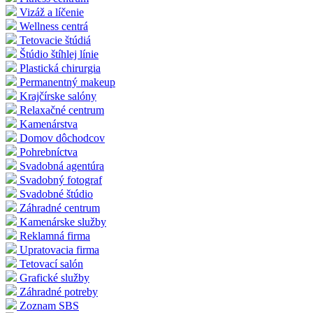
Vizáž a líčenie
Wellness centrá
Tetovacie štúdiá
Štúdio štíhlej línie
Plastická chirurgia
Permanentný makeup
Krajčírske salóny
Relaxačné centrum
Kamenárstva
Domov dôchodcov
Pohrebníctva
Svadobná agentúra
Svadobný fotograf
Svadobné štúdio
Záhradné centrum
Kamenárske služby
Reklamná firma
Upratovacia firma
Tetovací salón
Grafické služby
Záhradné potreby
Zoznam SBS