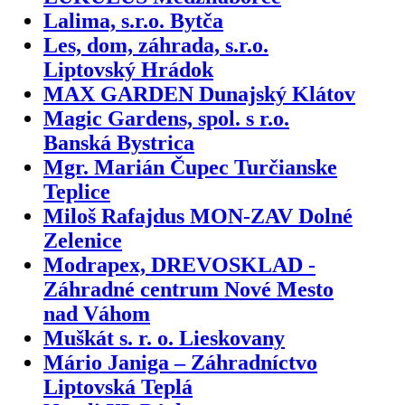
Lalima, s.r.o. Bytča
Les, dom, záhrada, s.r.o.
Liptovský Hrádok
MAX GARDEN Dunajský Klátov
Magic Gardens, spol. s r.o.
Banská Bystrica
Mgr. Marián Čupec Turčianske
Teplice
Miloš Rafajdus MON-ZAV Dolné
Zelenice
Modrapex, DREVOSKLAD -
Záhradné centrum Nové Mesto
nad Váhom
Muškát s. r. o. Lieskovany
Mário Janiga – Záhradníctvo
Liptovská Teplá