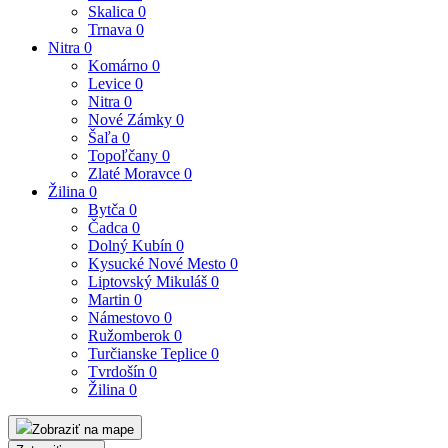
Skalica
0
Trnava
0
Nitra
0
Komárno
0
Levice
0
Nitra
0
Nové Zámky
0
Šaľa
0
Topoľčany
0
Zlaté Moravce
0
Žilina
0
Bytča
0
Čadca
0
Dolný Kubín
0
Kysucké Nové Mesto
0
Liptovský Mikuláš
0
Martin
0
Námestovo
0
Ružomberok
0
Turčianske Teplice
0
Tvrdošín
0
Žilina
0
Zobraziť na mape