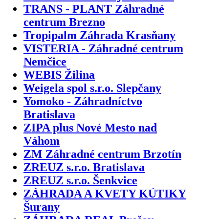
TRANS - PLANT Záhradné
centrum Brezno
Tropipalm Záhrada Krasňany
VISTERIA - Záhradné centrum
Nemčice
WEBIS Žilina
Weigela spol s.r.o. Slepčany
Yomoko - Záhradníctvo
Bratislava
ZIPA plus Nové Mesto nad
Váhom
ZM Záhradné centrum Brzotín
ZREUZ s.r.o. Bratislava
ZREUZ s.r.o. Šenkvice
ZÁHRADA A KVETY KÚTIKY
Šurany