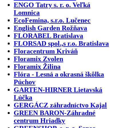
ENGO Tatry s. r. o. Veľká
Lomnica
EcoFemina, s.r.o. Lučenec
English Garden Rožňava
FLORABEL Bratislava
FLORSAD spol.,s r.o. Bratislava
Floracentrum Kriváň
Floramix Zvolen
Floramix Žilina
Flóra - Lesná a okrasná škôlka
Púchov
GARTEN-HIRNER Lietavská
Lúčka
GERGÁCZ záhradníctvo Kajal
GREEN BARON-Záhradné
centrum Hriadky