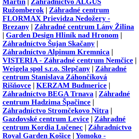
Martin
|
Záhradníctvo ALGUS
Ružomberok
|
Záhradné centrum
FLORMAX Prievidza Nedožery -
Brezany
|
Záhradné centrum Lány Žilina
|
Garden Design Hliník nad Hronom
|
Záhradníctvo Šujan Skačany
|
Záhradníctvo Alpinum Kremnica
|
VISTERIA - Záhradné centrum Nemčice
|
Weigela spol s.r.o. Slepčany
|
Záhradné
centrum Stanislava Záhončíková
Rišňovce
|
KERZAM Budmerice
|
Záhradníctvo BEGA Trnava
|
Záhradné
centrum Hadzima Špačince
|
Záhradníctvo Stromčekovo Nitra
|
Gazdovské centrum Levice
|
Záhradné
centrum Kordia Lučenec
|
Záhradníctvo
Royal Garden Košice
|
Yomoko -