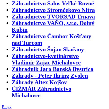
Záhradníctvo Salus Veľké Rovné
Záhradníctvo Stromčekovo Nitra
Záhradníctvo TVORSAD Trnava
Záhradníctvo VAŇO, s.r.o. Dolný
Kubín
Záhradníctvo Čambor Košťany
nad Turcom
Záhradníctvo Šujan Skačany
Záhradníctvo-kvetinárstvo
Vladimír Zajac Michalovce
Záhradník Jaro Banská Bystrica
Záhrady - Peter Ihring Zvolen
Záhrady Altex Kojšov
ČIŽMÁR Záhradníctvo
Michalovce
Blogy