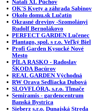
Natali XL Púchov
OK'S Kvety a záhrada Sabinov
Okolo domu.sk Lučatín
Okrasné dreviny -Szomolányi
Rudolf Bernolákovo
PERFECT GARDEN Lučenec
Plantago, spol. s r.o. Veľký Biel
Profi Garden Kysucké Nové
Mesto
PÍLA RASKO - Radoslav
ŠKODA Bacúrov
REAL GARDEN Východná
RW Orava Sedliacka Dubová
SLOVFLÓRA, s.r.o. Tlmače
Semiramis - gardencentrum
Banská Bystrica
Sieberz s.r.o. Dunajská Streda