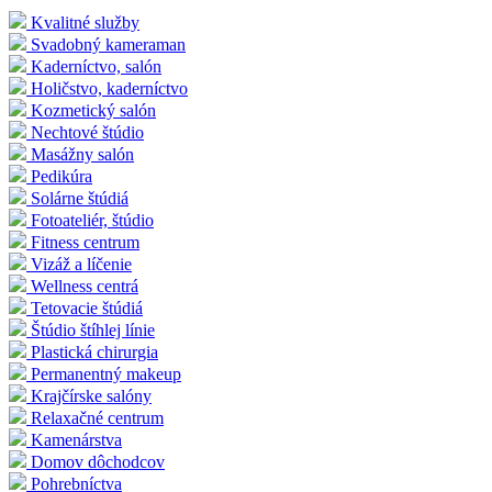
Kvalitné služby
Svadobný kameraman
Kaderníctvo, salón
Holičstvo, kaderníctvo
Kozmetický salón
Nechtové štúdio
Masážny salón
Pedikúra
Solárne štúdiá
Fotoateliér, štúdio
Fitness centrum
Vizáž a líčenie
Wellness centrá
Tetovacie štúdiá
Štúdio štíhlej línie
Plastická chirurgia
Permanentný makeup
Krajčírske salóny
Relaxačné centrum
Kamenárstva
Domov dôchodcov
Pohrebníctva