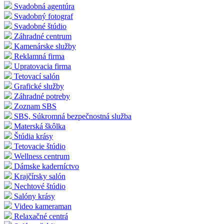
Svadobná agentúra
Svadobný fotograf
Svadobné štúdio
Záhradné centrum
Kamenárske služby
Reklamná firma
Upratovacia firma
Tetovací salón
Grafické služby
Záhradné potreby
Zoznam SBS
SBS, Súkromná bezpečnostná služba
Materská škôlka
Štúdia krásy
Tetovacie štúdio
Wellness centrum
Dámske kaderníctvo
Krajčírsky salón
Nechtové štúdio
Salóny krásy
Video kameraman
Relaxačné centrá